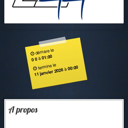
démare le
01:00
à
0 0
termine le
00:00
à
11 janvier 2026
A propos